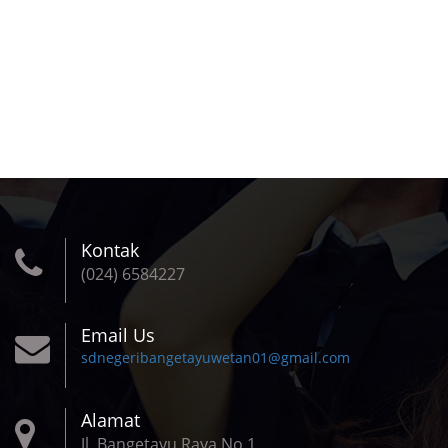
Kontak
(024) 6584227
Email Us
sdnegeribangetayuwetan01@gmail.com
Alamat
Jl. Bangetayu Raya No.1