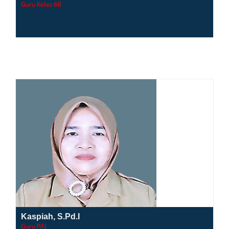
Guru Kelas 6B
Kaspiah, S.Pd.I
Guru PAI