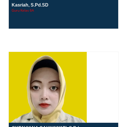
Kasriah, S.Pd.SD
Guru Kelas 6A