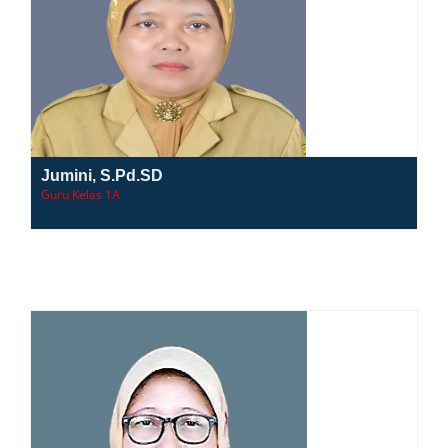
Jumini, S.Pd.SD
Guru Kelas 1A