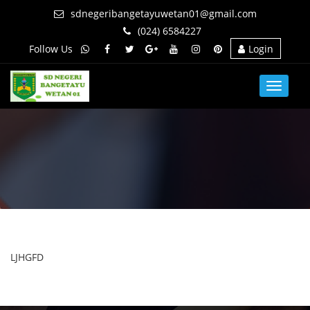
sdnegeribangetayuwetan01@gmail.com
(024) 6584227
Follow Us
Login
Toggle
navigat
LJHGFD